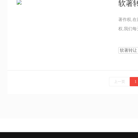
软著
著作权,
权,我们
软著转让
上一页
1