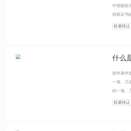
中国版权
得新证书
软著转让
什么
软件著作
一项、几
的一项、
偿、分别
软著转让