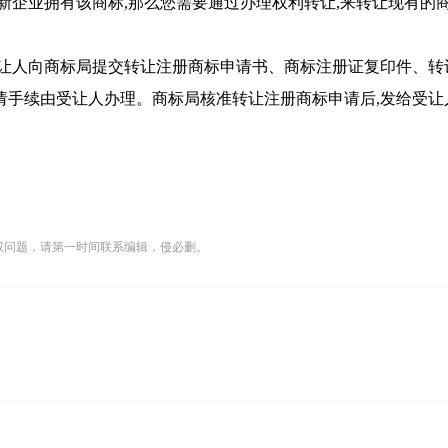
新企业拥有该商标,那么您需要通过办理权利转让,来转让现有的
受让人向商标局提交转让注册商标申请书、商标注册证复印件、转
请手续由受让人办理。商标局核准转让注册商标申请后,发给受让
权问题，请第一时间联系编辑，侵必删。