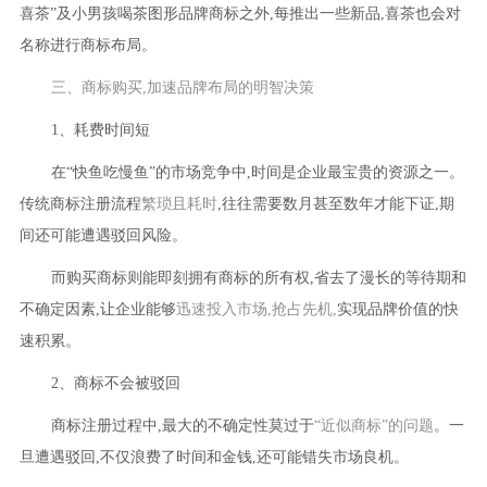
喜茶”及小男孩喝茶图形品牌商标之外,每推出一些新品,喜茶也会对
名称进行商标布局。
三、商标购买,加速品牌布局的明智决策
1、耗费时间短
在“快鱼吃慢鱼”的市场竞争中,时间是企业最宝贵的资源之一。
传统商标注册流程
繁琐且耗时
,往往需要数月甚至数年才能下证,期
间还可能遭遇驳回风险。
而购买商标则能即刻拥有商标的所有权,省去了漫长的等待期和
不确定因素,让企业能够
迅速投入市场,抢占先机,
实现品牌价值的快
速积累。
2、商标不会被驳回
商标注册过程中,最大的不确定性莫过于
“近似商标”的问题
。一
旦遭遇驳回,不仅浪费了时间和金钱,还可能错失市场良机。