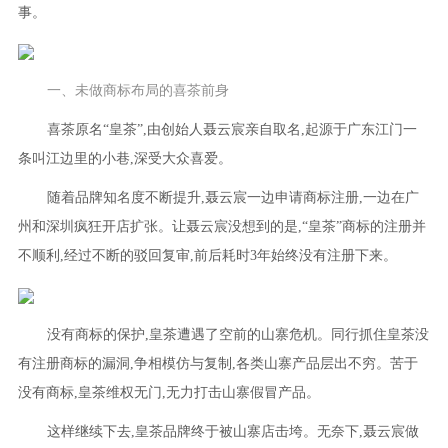
事。
一、未做商标布局的喜茶前身
喜茶原名“皇茶”,由创始人聂云宸亲自取名,起源于广东江门一
条叫江边里的小巷,深受大众喜爱。
随着品牌知名度不断提升,聂云宸一边申请商标注册,一边在广
州和深圳疯狂开店扩张。让聂云宸没想到的是,“皇茶”商标的注册并
不顺利,经过不断的驳回复审,前后耗时3年始终没有注册下来。
没有商标的保护,皇茶遭遇了空前的山寨危机。同行抓住皇茶没
有注册商标的漏洞,争相模仿与复制,各类山寨产品层出不穷。苦于
没有商标,皇茶维权无门,无力打击山寨假冒产品。
这样继续下去,皇茶品牌终于被山寨店击垮。无奈下,聂云宸做