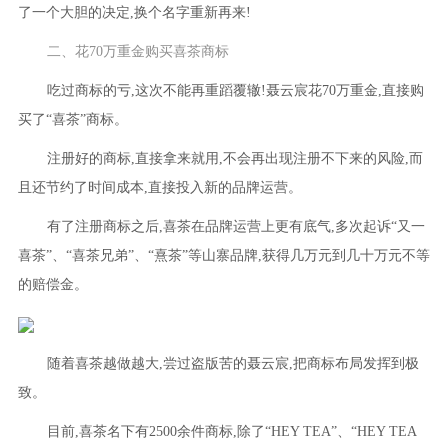
了一个大胆的决定,换个名字重新再来!
二、花70万重金购买喜茶商标
吃过商标的亏,这次不能再重蹈覆辙!聂云宸花70万重金,直接购
买了“喜茶”商标。
注册好的商标,直接拿来就用,不会再出现注册不下来的风险,而
且还节约了时间成本,直接投入新的品牌运营。
有了注册商标之后,喜茶在品牌运营上更有底气,多次起诉“又一
喜茶”、“喜茶兄弟”、“熹茶”等山寨品牌,获得几万元到几十万元不等
的赔偿金。
随着喜茶越做越大,尝过盗版苦的聂云宸,把商标布局发挥到极
致。
目前,喜茶名下有2500余件商标,除了“HEY TEA”、“HEY TEA